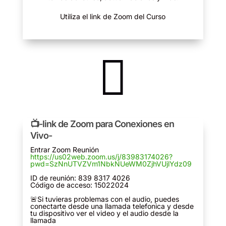
Utiliza el link de Zoom del Curso

📺
-link de Zoom para Conexiones en
Vivo-
Entrar Zoom Reunión
https://us02web.zoom.us/j/83983174026?
pwd=SzNnUTVZVm1NbkNUeWM0ZjhVUjlYdz09
ID de reunión: 839 8317 4026
Código de acceso: 15022024
🚨Si tuvieras problemas con el audio, puedes
conectarte desde una llamada telefonica y desde
tu dispositivo ver el video y el audio desde la
llamada