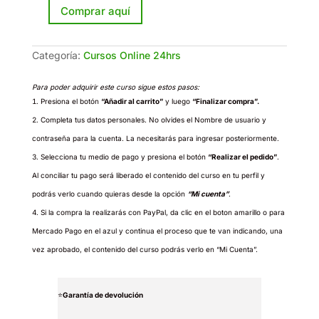
Comprar aquí
Crea
tu
Podcast
cantidad
Categoría:
Cursos Online 24hrs
Para poder adquirir este curso sigue estos pasos:
Presiona el botón
“Añadir al carrito”
y luego
“Finalizar compra”.
Completa tus datos personales. No olvides el Nombre de usuario y
contraseña para la cuenta. La necesitarás para ingresar posteriormente.
Selecciona tu medio de pago y presiona el botón
“Realizar el pedido”
.
Al conciliar tu pago será liberado el contenido del curso en tu perfil y
podrás verlo cuando quieras desde la opción
“Mi cuenta”
.
Si la compra la realizarás con PayPal, da clic en el boton amarillo o para
Mercado Pago en el azul y continua el proceso que te van indicando, una
vez aprobado, el contenido del curso podrás verlo en “Mi Cuenta”.
⭐
Garantía de devolución