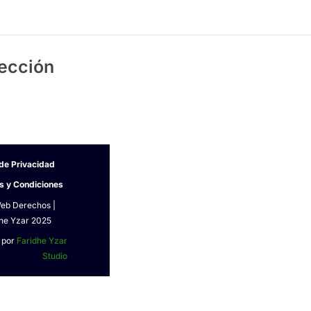
ección
 de Privacidad
s y Condiciones
Web Derechos |
he Yzar 2025
 por
Faridhe Yzar
Studio