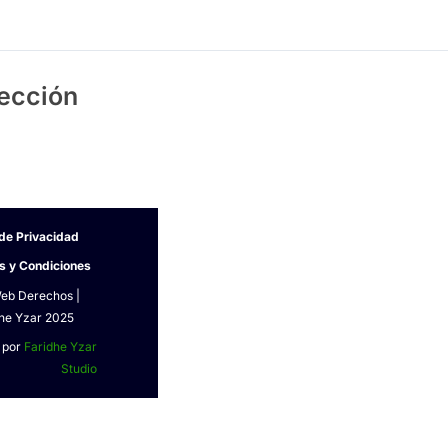
ección
 de Privacidad
s y Condiciones
Web Derechos |
he Yzar 2025
 por
Faridhe Yzar
Studio