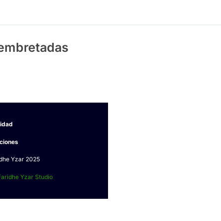
Membretadas
cidad
ciones
idhe Yzar 2025
Faridhe Yzar Studio