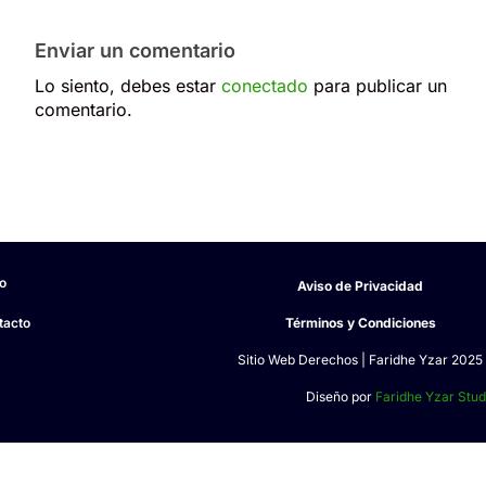
Enviar un comentario
Lo siento, debes estar
conectado
para publicar un
comentario.
io
Aviso de Privacidad
tacto
Términos y Condiciones
Sitio Web Derechos | Faridhe Yzar 2025
Diseño por
Faridhe Yzar Stud