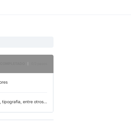
 COMPLETADO
0/2 pasos
ores
, tipografia, entre otros…