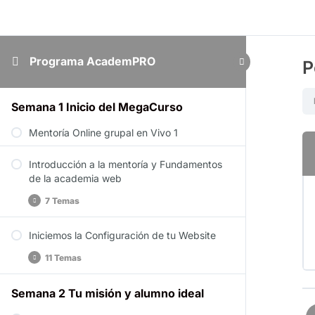
Programa AcademPRO
P
Semana 1 Inicio del MegaCurso
Mentoría Online grupal en Vivo 1
Introducción a la mentoría y Fundamentos
de la academia web
7 Temas
Iniciemos la Configuración de tu Website
Generalidades del Programa AcademPRO
11 Temas
¿Por qué armar tu propia Academia Online?
Ideas de impartición de Cursos
Semana 2 Tu misión y alumno ideal
Contratar alojamiento web en Site Ground
Herramientas base para montar una