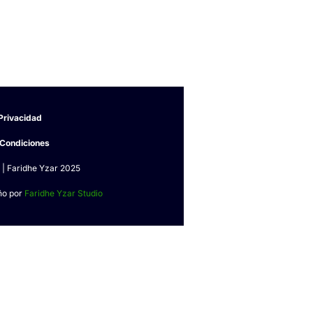
Privacidad
 Condiciones
 | Faridhe Yzar 2025
ño por
Faridhe Yzar Studio