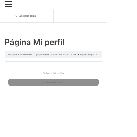
Anterior Tema
Página Mi perfil
Programa AcademPRO
páginas/Secciones más importantes
Página Mi perfil
Volver a la Lección
Anterior Tema