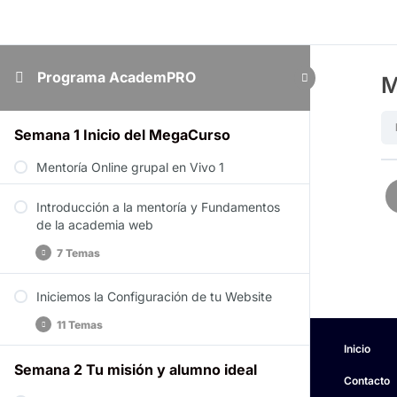
Programa AcademPRO
M
Semana 1 Inicio del MegaCurso
Mentoría Online grupal en Vivo 1
Introducción a la mentoría y Fundamentos
de la academia web
7 Temas
Iniciemos la Configuración de tu Website
Generalidades del Programa AcademPRO
11 Temas
¿Por qué armar tu propia Academia Online?
Inicio
Ideas de impartición de Cursos
Semana 2 Tu misión y alumno ideal
Contratar alojamiento web en Site Ground
Contacto
Herramientas base para montar una