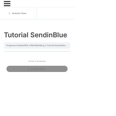
Anterior Tema
Tutorial SendinBlue
Programa AcademPRO
Mail Marketing
Tutorial SendinBlue
Volver a la Lección
Anterior Tema