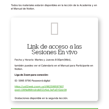
Todos los materiales estarán disponibles en la lección de la Academia y en
el Manual de Notion.

Link de acceso a las
Sesiones En vivo
Fecha y Horario: Martes y Jueves 8:00pm(Méx),
también puedes ver el Calendario en el Manual para Participante en
Notion.
Liga de Zoom para conexión:
ID: 5995 9790 Password:digital
https://us02web.zoom.us/j/86259959790?
pwd=UWtlelltMmdndklOZzNpL3pFaEVQdz09
Grabaciones disponible en la segunda lección.